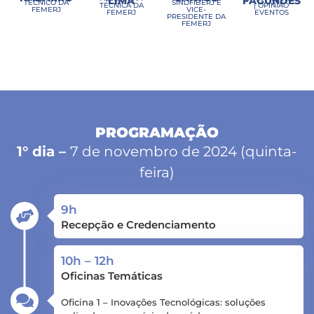
LIMA
FAGUNDES
TÉCNICO DA
SINDFIBERJ E
TÉCNICA DA
| OPINIÃO
FEMERJ
VICE-
FEMERJ
EVENTOS
PRESIDENTE DA
FEMERJ
PROGRAMAÇÃO
1° dia –
7 de novembro de 2024 (quinta-
feira)
9h
Recepção e Credenciamento
10h – 12h
Oficinas Temáticas
Oficina 1 – Inovações Tecnológicas: soluções