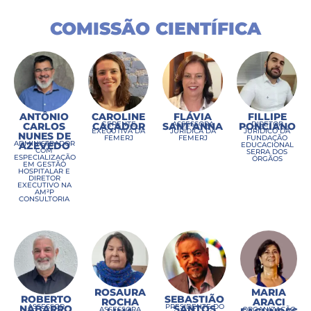
COMISSÃO CIENTÍFICA
ANTÔNIO
CAROLINE
FLÁVIA
FILLIPE
GERENTE
ASSESSORA
DIRETOR
CARLOS
CAÇADOR
SANT’ANNA
PONCIANO
EXECUTIVA DA
JURÍDICA DA
JURÍDICO DA
NUNES DE
FEMERJ
FEMERJ
FUNDAÇÃO
ADMINISTRADOR
AZEVEDO
EDUCACIONAL
COM
SERRA DOS
ESPECIALIZAÇÃO
ÓRGÃOS
EM GESTÃO
HOSPITALAR E
DIRETOR
EXECUTIVO NA
AM²P
CONSULTORIA
ROSAURA
MARIA
ROBERTO
SEBASTIÃO
ROCHA
ARACI
ASSESSOR
PRESIDENTE DO
NABARRO
SANTOS
ASSESSORA
ORGANIZAÇÃO